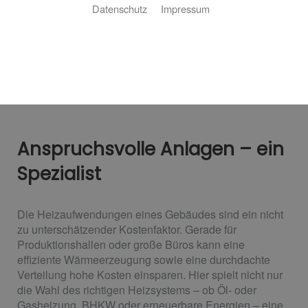
Datenschutz
Impressum
Anspruchsvolle Anlagen – ein
Spezialist
Die Heizaufwendungen eines Gebäudes sind ein nicht
zu unterschätzender Kostenfaktor. Gerade für
Produktionshallen oder große Büros kann eine
effiziente Wärmeerzeugung sowie eine durchdachte
Verteilung hohe Kosten einsparen. Hier spielt nicht nur
die Wahl des richtigen Heizsystems – ob Öl- oder
Gasheizung, BHKW oder erneuerbare Energien – eine